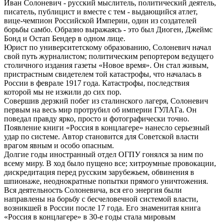
​Иван Солоневич - русский мыслитель, политический деятель,
писатель, публицист и вместе с тем - выдающийся атлет,
вице-чемпион Российской Империи, один из создателей
борьбы самбо. Образно выражаясь - это был Диоген, Джеймс
Бонд и Остап Бендер в одном лице.
​Юрист по университетскому образованию, Солоневич начал
свой путь журналистом; политическим репортером ведущего
столичного издания газеты «Новое время». Он стал живым,
пристрастным свидетелем той катастрофы, что началась в
России в феврале 1917 года. Катастрофы, последствия
которой мы не изжили до сих пор.
​Совершив дерзкий побег из сталинского лагеря, Солоневич
первым на весь мир протрубил об империи ГУЛАГа. Он
поведал правду ярко, просто и фотографически точно.
Появление книги «Россия в концлагере» нанесло серьезный
удар по системе. Автор становится для Советской власти
врагом явным и особо опасным.
​Долгие годы иностранный отдел ОГПУ гонялся за ним по
всему миру. В ход было пущено все; хитроумные провокации,
дискредитация перед русским зарубежьем, обвинения в
шпионаже, неоднократные попытки прямого уничтожения.
Вся деятельность Солоневича, вся его энергия были
направлены на борьбу с бесчеловечной системой власти,
возникшей в России после 17 года. Его знаменитая книга
«Россия в концлагере» в 30-е годы стала мировым