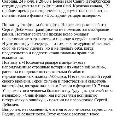
Сегодня, 24 июля, в 20-00 в Белом зале Санкт-Петербргской
студии документальных фильмов (наб. Крюкова канала, 12)
пройдет премьера исторического, документального, остро-
полемического фильма «Последний рыцарь империи».
По жанру это фильм-биография. Но режиссерские работы
Сергея Дебижева традиционно не помещаются в жанровые
рамки. Поэтому зрителей прежде всего ожидает
повествование о трагическом периоде в судьбе нашей страны.
И уже во вторую очередь — о том, как незаурядный человек
смог не только уцелеть, но и не предать себя, когда
предательство и подлость стали главным правилом
выживания.
Поэтому в «Последнем рыцаре империи» есть
непридуманные страшные истории из «лагерной жизни»,
рассказы о подложенных чекистами бомбах и
нереализованных планах Геббельса. И есть настоящий герой
своего времени. Герой фильма и пристрастный свидетель
катастрофы, которая началась в России в феврале 1917 года.
Увы, имя этого человека большинству будущих зрителей пока
незнакомо. «Сняв фильм, мы исправляем вопиющую
историческую ошибку», - пояснил на пресс-показе Сергей
Дебижев.
Ввпрочем, нет сомнений, что имя этого человека вернется на
Родину из безвестности. Этот человек заслужил такое