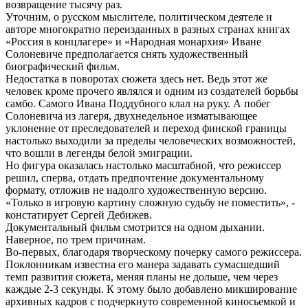
возвращение тысячу раз.
Уточним, о русском мыслителе, политическом деятеле и
авторе многократно переизданных в разных странах книгах
«Россия в концлагере» и «Народная монархия» Иване
Солоневиче предполагается снять художественный
биографический фильм.
Недостатка в поворотах сюжета здесь нет. Ведь этот же
человек кроме прочего являлся и одним из создателей борьбы
самбо. Самого Ивана Поддубного клал на руку. А побег
Солоневича из лагеря, двухнедельное изматывающее
уклонение от преследователей и переход финской границы
настолько выходили за пределы человеческих возможностей,
что вошли в легенды белой эмиграции.
Но фигура оказалась настолько масштабной, что режиссер
решил, сперва, отдать предпочтение документальному
формату, отложив не надолго художественную версию.
«Только в игровую картину сложную судьбу не поместить», -
констатирует Сергей Дебижев.
Документальный фильм смотрится на одном дыхании.
Наверное, по трем причинам.
Во-первых, благодаря творческому почерку самого режиссера.
Поклонникам известна его манера задавать сумасшедший
темп развития сюжета, меняя планы не дольше, чем через
каждые 2-3 секунды. К этому было добавлено микширование
архивных кадров с подчеркнуто современной киносьемкой и