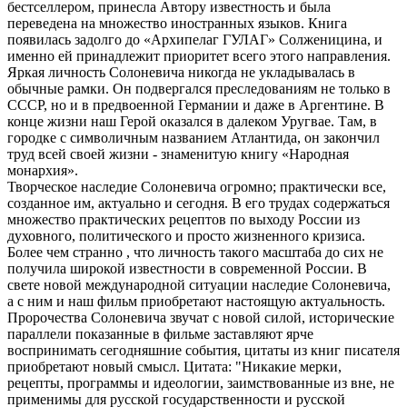
бестселлером, принесла Автору известность и была
переведена на множество иностранных языков. Книга
появилась задолго до «Архипелаг ГУЛАГ» Солженицина, и
именно ей принадлежит приоритет всего этого направления.
​Яркая личность Солоневича никогда не укладывалась в
обычные рамки. Он подвергался преследованиям не только в
СССР, но и в предвоенной Германии и даже в Аргентине. В
конце жизни наш Герой оказался в далеком Уругвае. Там, в
городке с символичным названием Атлантида, он закончил
труд всей своей жизни - знаменитую книгу «Народная
монархия».
​Творческое наследие Солоневича огромно; практически все,
созданное им, актуально и сегодня. В его трудах содержаться
множество практических рецептов по выходу России из
духовного, политического и просто жизненного кризиса.
Более чем странно , что личность такого масштаба до сих не
получила широкой известности в современной России. В
свете новой международной ситуации наследие Солоневича,
а с ним и наш фильм приобретают настоящую актуальность.
Пророчества Солоневича звучат с новой силой, исторические
параллели показанные в фильме заставляют ярче
воспринимать сегодняшние события, цитаты из книг писателя
приобретают новый смысл. Цитата: "Никакие мерки,
рецепты, программы и идеологии, заимствованные из вне, не
применимы для русской государственности и русской