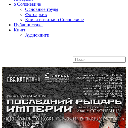
о Солоневиче
Основные труды
Фотоархив
Книги и статьи о Солоневиче
Публицистика
Книги
Аудиокниги