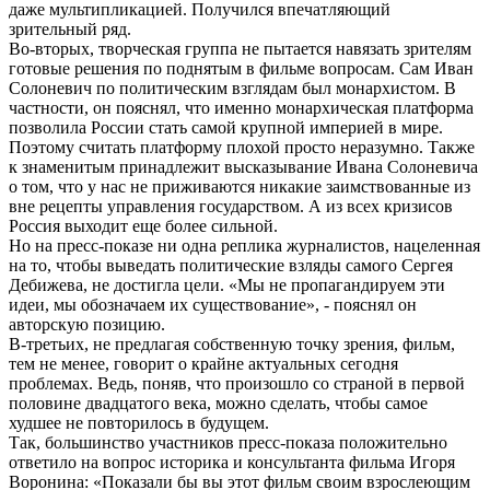
даже мультипликацией. Получился впечатляющий
зрительный ряд.
Во-вторых, творческая группа не пытается навязать зрителям
готовые решения по поднятым в фильме вопросам. Сам Иван
Солоневич по политическим взглядам был монархистом. В
частности, он пояснял, что именно монархическая платформа
позволила России стать самой крупной империей в мире.
Поэтому считать платформу плохой просто неразумно. Также
к знаменитым принадлежит высказывание Ивана Солоневича
о том, что у нас не приживаются никакие заимствованные из
вне рецепты управления государством. А из всех кризисов
Россия выходит еще более сильной.
Но на пресс-показе ни одна реплика журналистов, нацеленная
на то, чтобы выведать политические взляды самого Сергея
Дебижева, не достигла цели. «Мы не пропагандируем эти
идеи, мы обозначаем их существование», - пояснял он
авторскую позицию.
В-третьих, не предлагая собственную точку зрения, фильм,
тем не менее, говорит о крайне актуальных сегодня
проблемах. Ведь, поняв, что произошло со страной в первой
половине двадцатого века, можно сделать, чтобы самое
худшее не повторилось в будущем.
Так, большинство участников пресс-показа положительно
ответило на вопрос историка и консультанта фильма Игоря
Воронина: «Показали бы вы этот фильм своим взрослеющим