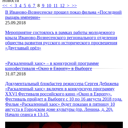
Новости
<<
<
3
4
5
6
7
8
9
10
11
12
>
>>
В Иваново-Вознесенске прошел показ фильма «Последний
рыцарь империи»
25.09.2018
Мероприятие состоялось в рамках работы молодежного
крыла Иваново-Вознесенского регионального отделения
общества развития русского исторического просвещения
«Двуглавый орёл»
«Раскаленный хаос» – в конкурсной программе
кинофестиваля «Окно в Европу» в Выборге
31.07.2018
Документальный блокбастер режиссера Сергея Дебижева
«Раскаленный хаос» включен в конкурсную программу
XXVI Фестиваля российского кино «Окно в Европу».
Фестиваль пройдет в Выборге с 10 по 16 августа 2018 года.
Фильм «Раскаленный хаос» будет показан в пятницу 10
августа в Городском доме культуры (пр. Ленина, д. 20).
Начало сеанса в 13-15.