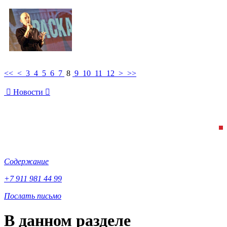
<<
<
3
4
5
6
7
8
9
10
11
12
>
>>

Новости

Содержание
+7 911 981 44 99
Послать письмо
В данном разделе