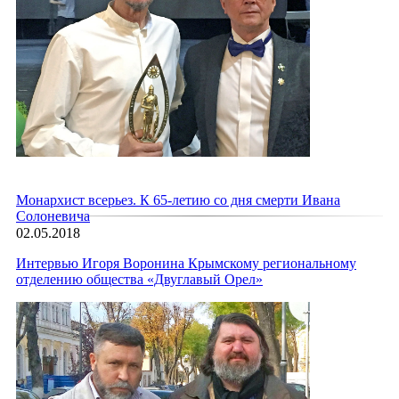
Монархист всерьез. К 65-летию со дня смерти Ивана
Солоневича
02.05.2018
Интервью Игоря Воронина Крымскому региональному
отделению общества «Двуглавый Орел»