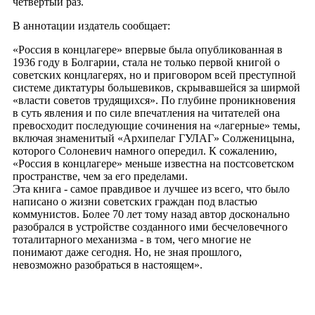
четвертый раз.
В аннотации издатель сообщает:
«Россия в концлагере» впервые была опубликованная в
1936 году в Болгарии, стала не только первой книгой о
советских концлагерях, но и приговором всей преступной
системе диктатуры большевиков, скрывавшейся за ширмой
«власти советов трудящихся». По глубине проникновения
в суть явления и по силе впечатления на читателей она
превосходит последующие сочинения на «лагерные» темы,
включая знаменитый «Архипелаг ГУЛАГ» Солженицына,
которого Солоневич намного опередил. К сожалению,
«Россия в концлагере» меньше известна на постсоветском
пространстве, чем за его пределами.
Эта книга - самое правдивое и лучшее из всего, что было
написано о жизни советских граждан под властью
коммунистов. Более 70 лет тому назад автор досконально
разобрался в устройстве созданного ими бесчеловечного
тоталитарного механизма - в том, чего многие не
понимают даже сегодня. Но, не зная прошлого,
невозможно разобраться в настоящем».